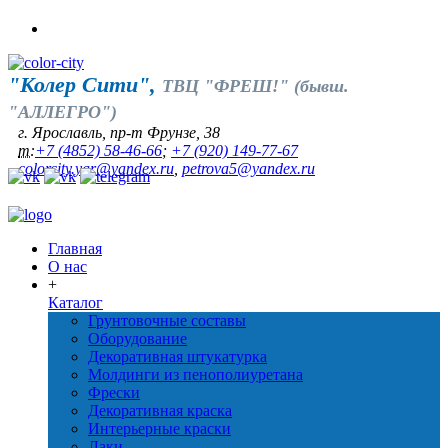
"Колер Сити",
ТВЦ "ФРЕШ!" (бывш.
"АЛЛЕГРО")
г. Ярославль, пр-т Фрунзе, 38
т:
+7 (4852) 58-46-66
;
+7 (920) 149-77-67
colorcity.yar@yandex.ru
,
petrova5@yandex.ru
Главная
О нас
+
Каталог
Грунтовочные составы
Оборудование
Декоративная штукатурка
Молдинги из пенополиуретана
Фрески
Декоративная краска
Интерьерные краски
Лаки