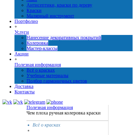
Антисептики, краски по дереву
Краски
Малярный инструмент
Портфолио
+
Услуги
Нанесение декоративных покрытий
Колеровка
Мастер-классы
Акции
+
Полезная информация
Всё о красках
Учебные материалы
Подбор гармоничных цветов
Доставка
Контакты
Полезная информация
Чем плоха ручная колеровка краски
Всё о красках