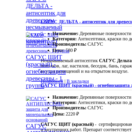
ДЕЛЬТА -
антисептик для
древесины
САГУС ДЕЛЬТА - антисептик для древеси
несмываемый
(сухой
Назначение:
Деревянные поверхности
Категория:
Антисептики, краски по д
концентрат)
Производитель:
САГУС
Цена:
580 ₽
САГУС ЩИТ
Невымываемый антисептик
САГУС Дельт
(красный) -
потолков, лаг, настилов, беседок, бань, га
огнебиозащита
внутри помещений и на открытом воздухе.
древесины - 1
Подробней
|
В закладки
группа
САГУС ЩИТ (красный) - огнебиозащита д
Назначение:
Деревянные поверхности
Категория:
Антисептики, краски по д
Производитель:
САГУС
Цена:
2220 ₽
САГУС ЩИТ (красный)
- сертифицирован
САГУС
и внутренних работ. Препарат соответству