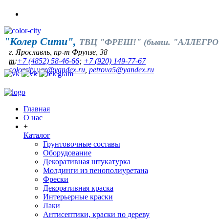
"Колер Сити",
ТВЦ "ФРЕШ!" (бывш. "АЛЛЕГРО
г. Ярославль, пр-т Фрунзе, 38
т:
+7 (4852) 58-46-66
;
+7 (920) 149-77-67
colorcity.yar@yandex.ru
,
petrova5@yandex.ru
Главная
О нас
+
Каталог
Грунтовочные составы
Оборудование
Декоративная штукатурка
Молдинги из пенополиуретана
Фрески
Декоративная краска
Интерьерные краски
Лаки
Антисептики, краски по дереву