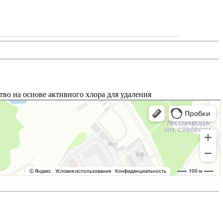
тво на основе активного хлора для удаления
олков, подвалов, фасадов, цоколей, бетонных
ческие пятна. Уничтожает бактерии.