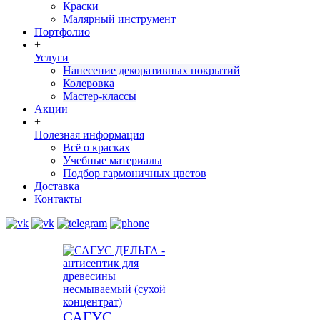
Краски
Малярный инструмент
Портфолио
+
Услуги
Нанесение декоративных покрытий
Колеровка
Мастер-классы
Акции
+
Полезная информация
Всё о красках
Учебные материалы
Подбор гармоничных цветов
Доставка
Контакты
САГУС