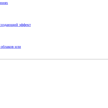
ениях
ссоздающий эффект
 облаков или