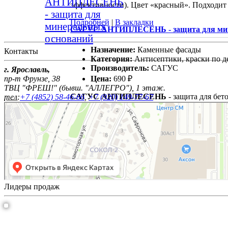
АНТИПЛЕСЕНЬ
эффективности). Цвет «красный». Подходит 
- защита для
Подробней
|
В закладки
минеральных
САГУС АНТИПЛЕСЕНЬ - защита для мин
оснований
Назначение:
Каменные фасады
Контакты
Категория:
Антисептики, краски по д
Производитель:
САГУС
г. Ярославль,
Цена:
690 ₽
пр-т Фрунзе, 38
ТВЦ "ФРЕШ!" (бывш. "АЛЛЕГРО"), 1 этаж.
САГУС АНТИПЛЕСЕНЬ
- защита для бет
тел:
+7 (4852) 58-46-66
,
+7 (920) 149-77-67
плесени, грибка, мха и застарелых пятен. И
заборов и прочего. Обладает дезинфицирующ
Подробней
|
В закладки
Лидеры продаж
AQUA MARINA акриловая краска