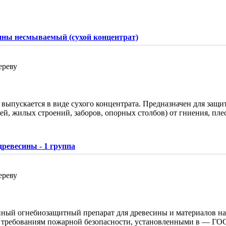
ны несмываемый (сухой концентрат)
ереву
а
выпускается в виде сухого концентрата. Предназначен для защи
ражей, жилых строений, заборов, опорных столбов) от гниения, п
ревесины - 1 группа
ереву
ный огнебиозащитный препарат для древесины и материалов на
ет требованиям пожарной безопасности, установленными в — ГО