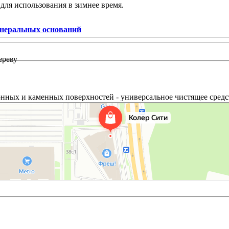
для использования в зимнее время.
еральных оснований
ереву
онных и каменных поверхностей - универсальное чистящее средс
деально подходит для очистки и мытья бетонных стен, полов, пот
ими свойствами. Удаляет неприятные запахи застарелые органи