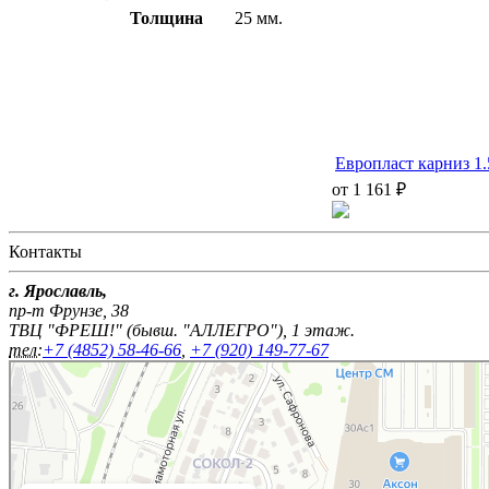
Толщина
25 мм.
Европласт карниз 1.
от 1 161 ₽
Контакты
г. Ярославль,
пр-т Фрунзе, 38
ТВЦ "ФРЕШ!" (бывш. "АЛЛЕГРО"), 1 этаж.
тел:
+7 (4852) 58-46-66
,
+7 (920) 149-77-67