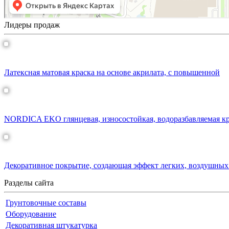
Лидеры продаж
CABINET ROYAL латексная краска
Латексная матовая краска на основе акрилата, с повышенной
NORDICA EKO краска для домов
NORDICA EKO глянцевая, износостойкая, водоразбавляемая кр
АСТИ НЕБИА
Декоративное покрытие, создающая эффект легких, воздушных
Разделы сайта
Грунтовочные составы
Оборудование
Декоративная штукатурка