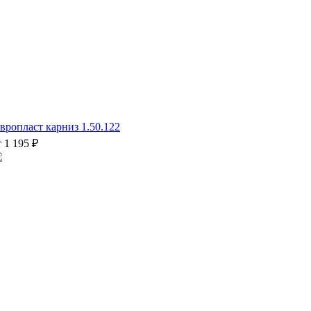
вропласт карниз 1.50.122
т 1 195 ₽