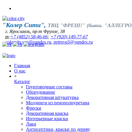
"Колер Сити",
ТВЦ "ФРЕШ!" (бывш. "АЛЛЕГРО
г. Ярославль, пр-т Фрунзе, 38
т:
+7 (4852) 58-46-66
;
+7 (920) 149-77-67
colorcity.yar@yandex.ru
,
petrova5@yandex.ru
Главная
О нас
+
Каталог
Грунтовочные составы
Оборудование
Декоративная штукатурка
Молдинги из пенополиуретана
Фрески
Декоративная краска
Интерьерные краски
Лаки
Антисептики, краски по дереву