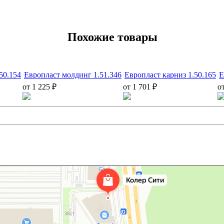
Похожие товары
50.154
Европласт молдинг 1.51.346
Европласт карниз 1.50.165
Е
от 1 225 ₽
от 1 701 ₽
о