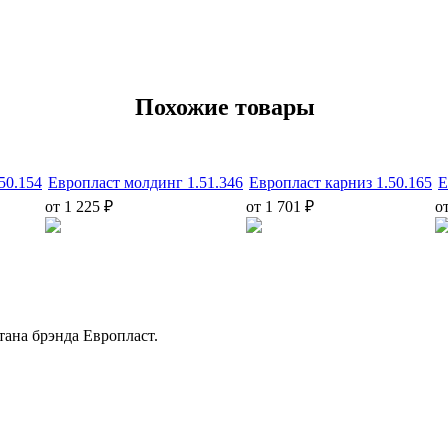
Похожие товары
50.154
Европласт молдинг 1.51.346
Европласт карниз 1.50.165
Е
от 1 225 ₽
от 1 701 ₽
о
ана брэнда Европласт.