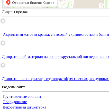
Лидеры продаж
ЕURO-BALANCE 7 акрилатная матовая краска
Акрилатная матовая краска, с высокой укрывистостью и белиз
Кристаллин декоративная краска
Декоративный материал на основе хрустальной дисперсии, во
АСТИ НЕБИА
Декоративное покрытие, создающая эффект легких, воздушных
Разделы сайта
Грунтовочные составы
Оборудование
Декоративная штукатурка