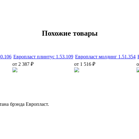
Похожие товары
50.106
Европласт плинтус 1.53.109
Европласт молдинг 1.51.354
от 2 387 ₽
от 1 516 ₽
о
ана брэнда Европласт.