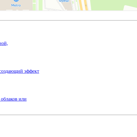
ной,
ссоздающий эффект
 облаков или