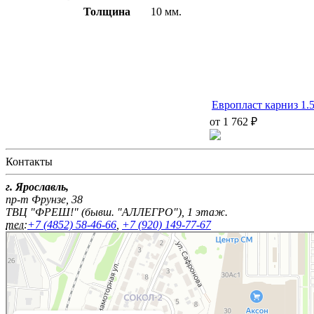
Толщина
10 мм.
Европласт карниз 1.
от 1 762 ₽
Контакты
г. Ярославль,
пр-т Фрунзе, 38
ТВЦ "ФРЕШ!" (бывш. "АЛЛЕГРО"), 1 этаж.
тел:
+7 (4852) 58-46-66
,
+7 (920) 149-77-67