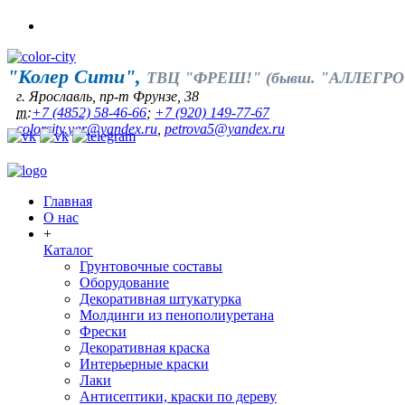
"Колер Сити",
ТВЦ "ФРЕШ!" (бывш. "АЛЛЕГРО
г. Ярославль, пр-т Фрунзе, 38
т:
+7 (4852) 58-46-66
;
+7 (920) 149-77-67
colorcity.yar@yandex.ru
,
petrova5@yandex.ru
Главная
О нас
+
Каталог
Грунтовочные составы
Оборудование
Декоративная штукатурка
Молдинги из пенополиуретана
Фрески
Декоративная краска
Интерьерные краски
Лаки
Антисептики, краски по дереву