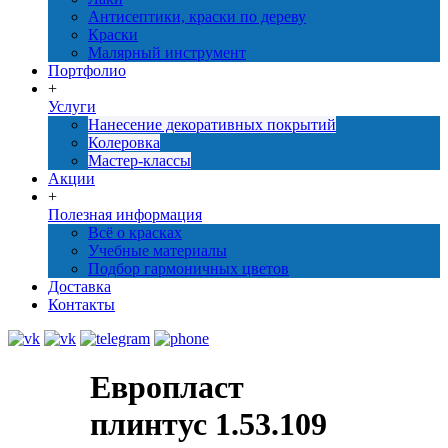
Антисептики, краски по дереву
Краски
Малярный инструмент
Портфолио
+
Услуги
Нанесение декоративных покрытий
Колеровка
Мастер-классы
Акции
+
Полезная информация
Всё о красках
Учебные материалы
Подбор гармоничных цветов
Доставка
Контакты
Европласт
плинтус 1.53.109