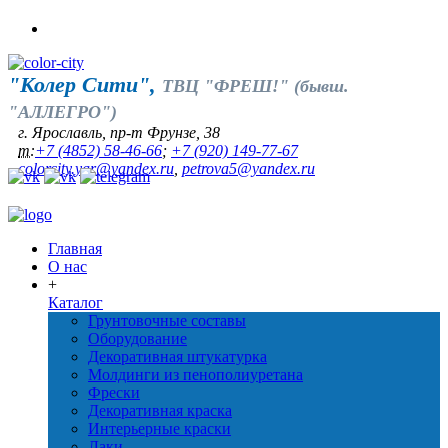
"Колер Сити",
ТВЦ "ФРЕШ!" (бывш.
"АЛЛЕГРО")
г. Ярославль, пр-т Фрунзе, 38
т:
+7 (4852) 58-46-66
;
+7 (920) 149-77-67
colorcity.yar@yandex.ru
,
petrova5@yandex.ru
Главная
О нас
+
Каталог
Грунтовочные составы
Оборудование
Декоративная штукатурка
Молдинги из пенополиуретана
Фрески
Декоративная краска
Интерьерные краски
Лаки