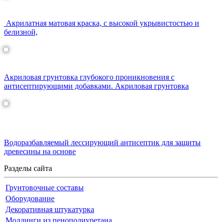
ЕURO-BALANCE 7 акрилатная матовая краска
Акрилатная матовая краска, с высокой укрывистостью и
белизной,
ЕURO-BALANCE PRIMER грунтовка
Акриловая грунтовка глубокого проникновения с
антисептирующими добавками. Акриловая грунтовка
WOODEX AQUA CLASSIC Лессирующий
антисептик
Водоразбавляемый лессирующий антисептик для защиты
древесины на основе
Разделы сайта
Грунтовочные составы
Оборудование
Декоративная штукатурка
Молдинги из пенополиуретана