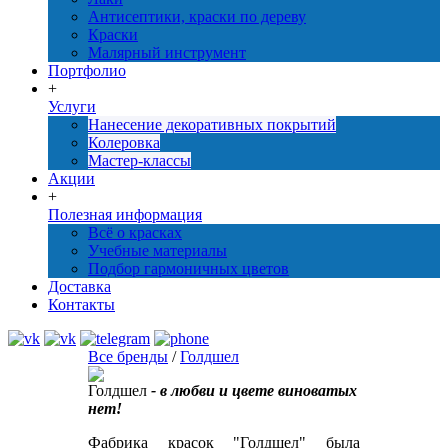
Антисептики, краски по дереву
Краски
Малярный инструмент
Портфолио
+
Услуги
Нанесение декоративных покрытий
Колеровка
Мастер-классы
Акции
+
Полезная информация
Всё о красках
Учебные материалы
Подбор гармоничных цветов
Доставка
Контакты
Все бренды
/
Голдшел
Голдшел
- в любви и цвете виноватых
нет!
Фабрика красок "Голдшел" была