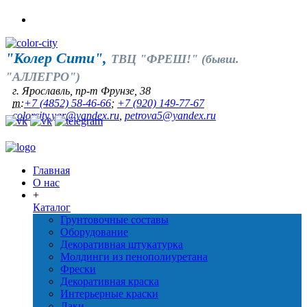
"Колер Сити",
ТВЦ "ФРЕШ!" (бывш.
"АЛЛЕГРО")
г. Ярославль, пр-т Фрунзе, 38
т:
+7 (4852) 58-46-66
;
+7 (920) 149-77-67
colorcity.yar@yandex.ru
,
petrova5@yandex.ru
Главная
О нас
+
Каталог
Грунтовочные составы
Оборудование
Декоративная штукатурка
Молдинги из пенополиуретана
Фрески
Декоративная краска
Интерьерные краски
Лаки