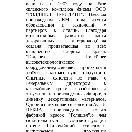
основана в 2003 году на базе
складского комплекса фирмы ООО
"ГОЛДШЕЛ ТРЕЙДИНГ". Началом
производства ЛКМ стала закупка
оборудования и технологий у
партнеров в Италии. Благодаря
интенсивному развитию рынка
декоративных материалов,была
создана процветающая во всех
отношениях фабрика красок
"Голдшел". Новейшее
высокотехнологическое
оборудование,позволяет производить
любую лакокрасочную продукцию.
Опытные технологи во главе с
Генеральным директором в
кратчайшие сроки разработали и
запустили в производство обширную
линейку декоративных материалов.
Одной из них является колекция АСТИ
НЕБИА, производимая только
фабрикой красок "Голдшел",о чем
свидетельствует соответствующий
потент. Широчайший ассортимент
выпускаемой продукции