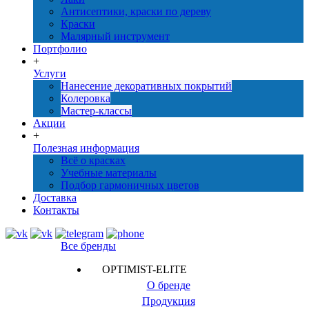
Антисептики, краски по дереву
Краски
Малярный инструмент
Портфолио
+
Услуги
Нанесение декоративных покрытий
Колеровка
Мастер-классы
Акции
+
Полезная информация
Всё о красках
Учебные материалы
Подбор гармоничных цветов
Доставка
Контакты
Все бренды
OPTIMIST-ELITE
О бренде
Продукция