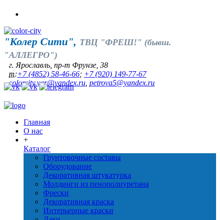
"Колер Сити",
ТВЦ "ФРЕШ!" (бывш.
"АЛЛЕГРО")
г. Ярославль, пр-т Фрунзе, 38
т:
+7 (4852) 58-46-66
;
+7 (920) 149-77-67
colorcity.yar@yandex.ru
,
petrova5@yandex.ru
Главная
О нас
+
Каталог
Грунтовочные составы
Оборудование
Декоративная штукатурка
Молдинги из пенополиуретана
Фрески
Декоративная краска
Интерьерные краски
Лаки